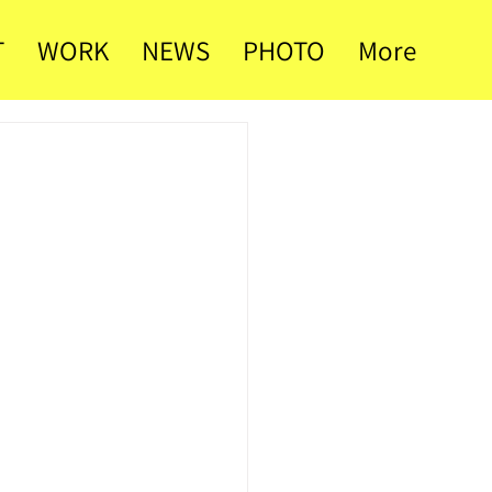
T
WORK
NEWS
PHOTO
More